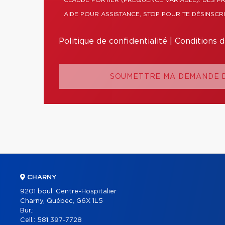
CLAUDE FORTIER (FRÉQUENCE VARIABLE). DES F
AIDE POUR ASSISTANCE, STOP POUR TE DÉSINSCRI
Politique de confidentialité
|
Conditions d'
SOUMETTRE MA DEMANDE D
CHARNY
9201 boul. Centre-Hospitalier
Charny, Québec, G6X 1L5
Bur.:
Cell.:
581 397-7728