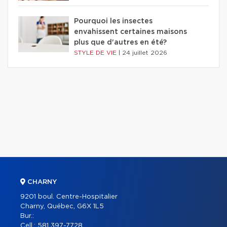
Pourquoi les insectes
envahissent certaines maisons
plus que d'autres en été?
STYLE DE VIE
|
24 juillet 2026
CHARNY
9201 boul. Centre-Hospitalier
Charny, Québec, G6X 1L5
Bur.:
Cell.:
581 397-7728